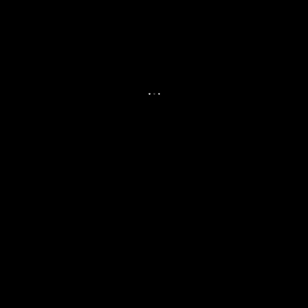
.
.
.